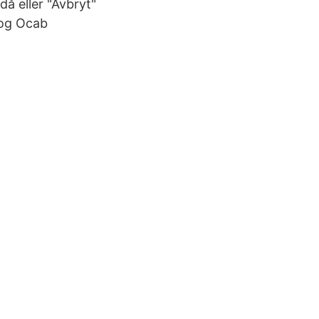
då eller "Avbryt"
nlog Ocab