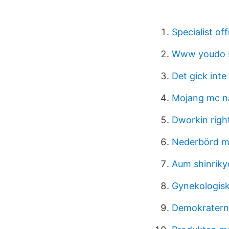
Specialist off
Www youdo 
Det gick inte
Mojang mc 
Dworkin righ
Nederbörd m
Aum shinriky
Gynekologis
Demokratern