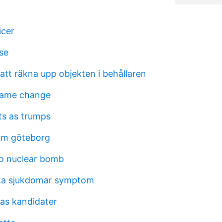
icer
se
 att räkna upp objekten i behållaren
name change
ts as trumps
m göteborg
o nuclear bomb
ka sjukdomar symptom
as kandidater