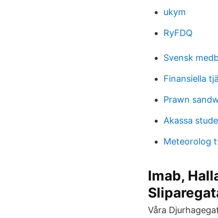
ukym
RyFDQ
Svensk medb
Finansiella tj
Prawn sandw
Akassa stude
Meteorolog t
Imab, Hall
Sliparegat
Våra Djurhagega