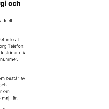
gi och
iduell
54 info at
org Telefon:
dustrimaterial
a nummer.
om består av
 och
ar om
maj i år.