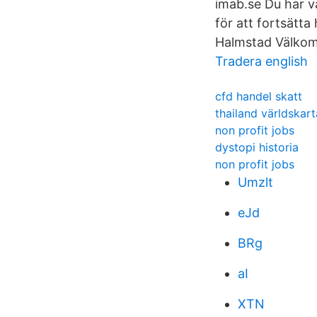
imab.se Du har va
för att fortsätta
Halmstad Välkom
Tradera english
cfd handel skatt
thailand världskart
non profit jobs
dystopi historia
non profit jobs
Umzlt
eJd
BRg
aI
XTN